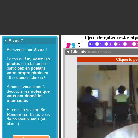
Vizue ?
Bof
1
2
3
4
Bienvenue sur
Vizue
!
Likomis
(36 ans, Finist?re)
Le top du fun,
notez les
Cliquer ici po
photos
en rotation puis
participez en
postant
votre propre photo
en
10 secondes chrono !
Amusez vous alors à
découvrir les
notes
que
vous ont donné les
internautes
...
Et dans la section
Se
Rencontrer
, faites vous
de nouveaux amis (et
plus...)