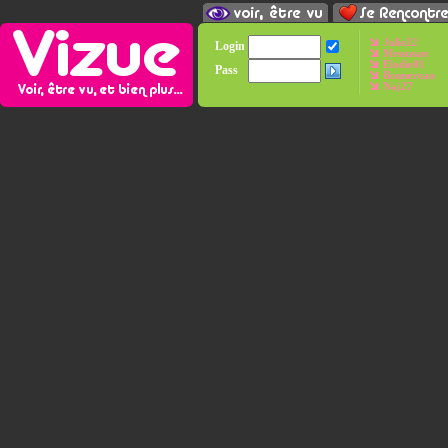
Julie22
Login
Mrssusan
Elodie01
Pass
Bonnereau
Naj27